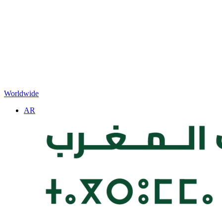
Worldwide
AR