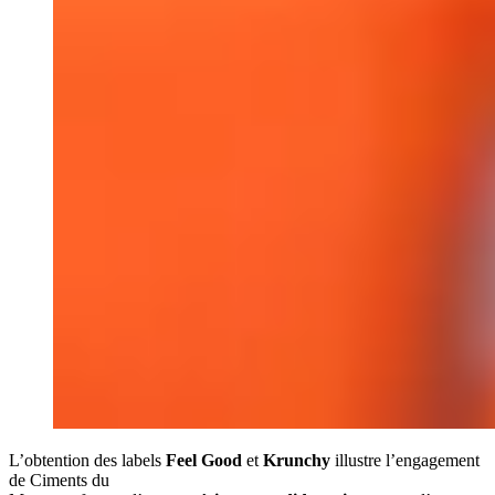
L’obtention des labels
Feel Good
et
Krunchy
illustre l’engagement
de Ciments du