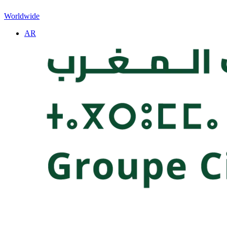
Worldwide
AR