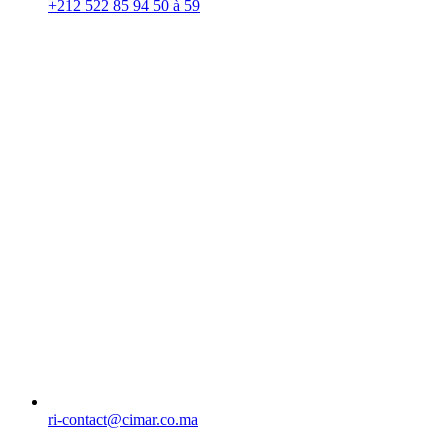
+212 522 85 94 50 à 59
ri-contact​@cimar.co.ma