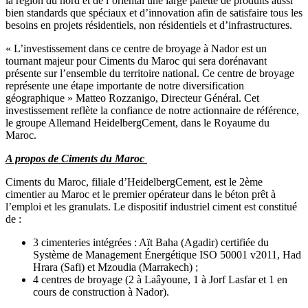
la région du nord et de l’oriental une large palette de produits aussi
bien standards que spéciaux et d’innovation afin de satisfaire tous les
besoins en projets résidentiels, non résidentiels et d’infrastructures.
« L’investissement dans ce centre de broyage à Nador est un
tournant majeur pour Ciments du Maroc qui sera dorénavant
présente sur l’ensemble du territoire national. Ce centre de broyage
représente une étape importante de notre diversification
géographique » Matteo Rozzanigo, Directeur Général. Cet
investissement reflète la confiance de notre actionnaire de référence,
le groupe Allemand HeidelbergCement, dans le Royaume du
Maroc.
A propos de Ciments du Maroc
Ciments du Maroc, filiale d’HeidelbergCement, est le 2ème
cimentier au Maroc et le premier opérateur dans le béton prêt à
l’emploi et les granulats. Le dispositif industriel ciment est constitué
de :
3 cimenteries intégrées : Aït Baha (Agadir) certifiée du
Système de Management Énergétique ISO 50001 v2011, Had
Hrara (Safi) et Mzoudia (Marrakech) ;
4 centres de broyage (2 à Laâyoune, 1 à Jorf Lasfar et 1 en
cours de construction à Nador).